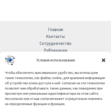
Главная
Контакты
Сотрудничество
Публикации
Условия использования
Межинститутская рабочая группа по лазерной
Чтобы обеспечить максимальное удобство, мы используем
селективной спектроскопии и наноскопии
такие технологии, как файлы cookie, для хранения информации
об устройстве и/или доступа к ней. Согласие на эти технологии
Interinstitutional Team on Laser Selective Spectroscopy and
позволит нам обрабатывать такие данные, как поведение при
Nanoscopy
просмотре или уникальные идентификаторы на этом сайте.
Несогласие или отзыв согласия может отрицательно повлиять
на определенные функции и функции.